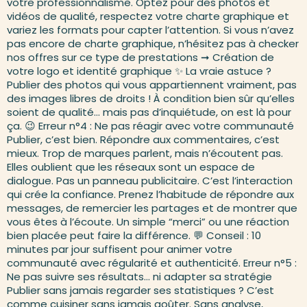
votre professionnalisme. Optez pour des photos et
vidéos de qualité, respectez votre charte graphique et
variez les formats pour capter l’attention. Si vous n’avez
pas encore de charte graphique, n’hésitez pas à checker
nos offres sur ce type de prestations ➞ Création de
votre logo et identité graphique ✨ La vraie astuce ?
Publier des photos qui vous appartiennent vraiment, pas
des images libres de droits ! À condition bien sûr qu’elles
soient de qualité… mais pas d’inquiétude, on est là pour
ça. 😉 Erreur n°4 : Ne pas réagir avec votre communauté
Publier, c’est bien. Répondre aux commentaires, c’est
mieux. Trop de marques parlent, mais n’écoutent pas.
Elles oublient que les réseaux sont un espace de
dialogue. Pas un panneau publicitaire. C’est l’interaction
qui crée la confiance. Prenez l’habitude de répondre aux
messages, de remercier les partages et de montrer que
vous êtes à l’écoute. Un simple “merci” ou une réaction
bien placée peut faire la différence. 💬 Conseil : 10
minutes par jour suffisent pour animer votre
communauté avec régularité et authenticité. Erreur n°5 :
Ne pas suivre ses résultats… ni adapter sa stratégie
Publier sans jamais regarder ses statistiques ? C’est
comme cuisiner sans jamais goûter. Sans analyse,