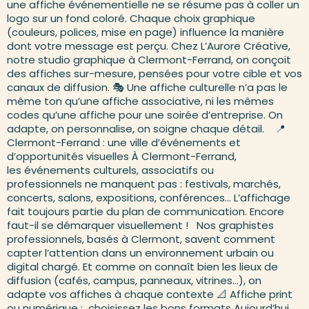
une affiche événementielle ne se résume pas à coller un
logo sur un fond coloré. Chaque choix graphique
(couleurs, polices, mise en page) influence la manière
dont votre message est perçu. Chez L’Aurore Créative,
notre studio graphique à Clermont-Ferrand, on conçoit
des affiches sur-mesure, pensées pour votre cible et vos
canaux de diffusion. 🎭 Une affiche culturelle n’a pas le
même ton qu’une affiche associative, ni les mêmes
codes qu’une affiche pour une soirée d’entreprise. On
adapte, on personnalise, on soigne chaque détail. 📍
Clermont-Ferrand : une ville d’événements et
d’opportunités visuelles À Clermont-Ferrand,
les événements culturels, associatifs ou
professionnels ne manquent pas : festivals, marchés,
concerts, salons, expositions, conférences… L’affichage
fait toujours partie du plan de communication. Encore
faut-il se démarquer visuellement ! Nos graphistes
professionnels, basés à Clermont, savent comment
capter l’attention dans un environnement urbain ou
digital chargé. Et comme on connaît bien les lieux de
diffusion (cafés, campus, panneaux, vitrines…), on
adapte vos affiches à chaque contexte 📐 Affiche print
ou numérique : choisissez les bons formats Aujourd’hui,