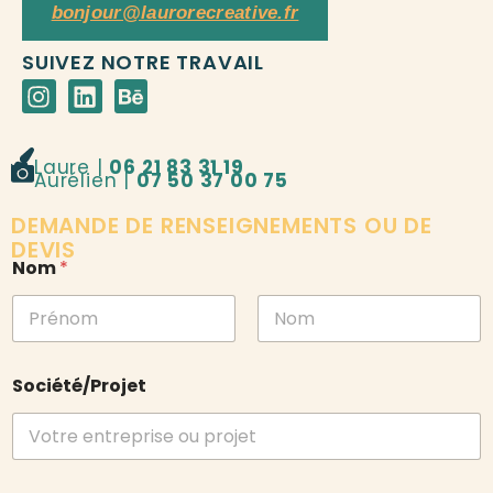
bonjour@laurorecreative.fr
SUIVEZ NOTRE TRAVAIL
Laure |
06 21 83 31 19
Aurélien |
07 50 37 00 75
DEMANDE DE RENSEIGNEMENTS OU DE
DEVIS
Nom
*
Prénom
Nom
Société/Projet